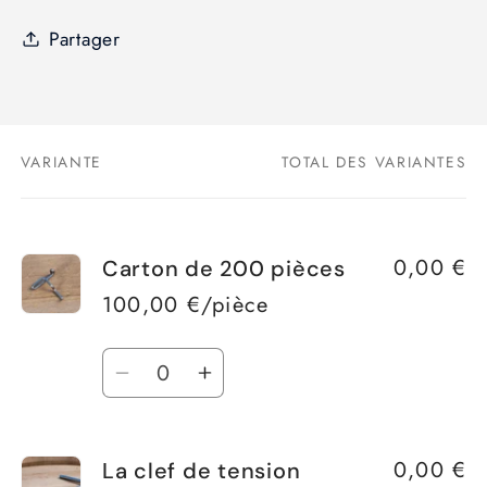
Partager
VARIANTE
TOTAL DES VARIANTES
Votre
panier
0,00 €
Carton de 200 pièces
100,00 €/pièce
Quantité
Réduire
Augmenter
la
la
quantité
quantité
0,00 €
La clef de tension
de
de