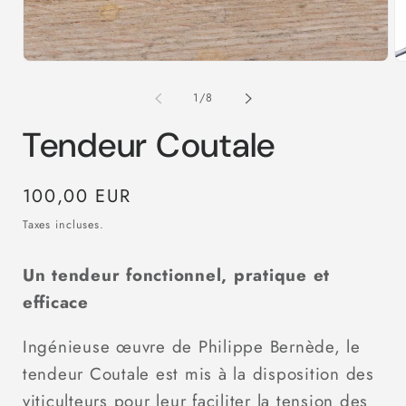
une
fenêtre
modale
Ou
le
m
de
1
/
8
2
d
Tendeur Coutale
u
fe
m
Prix
100,00 EUR
habituel
Taxes incluses.
Un tendeur fonctionnel, pratique et
efficace
Ingénieuse œuvre de Philippe Bernède, le
tendeur Coutale est mis à la disposition des
viticulteurs pour leur faciliter la tension des