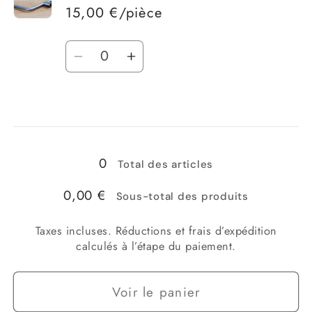
Carton
Carton
15,00 €/pièce
de
de
200
200
Quantité
pièces
pièces
Réduire
Augmenter
la
la
quantité
quantité
Chargement
de
de
La
La
en
clef
clef
cours...
0
Total des articles
de
de
tension
tension
0,00 €
Sous-total des produits
Taxes incluses. Réductions et frais d’expédition
calculés à l’étape du paiement.
Voir le panier